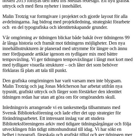
hösten 2015 förnyas den med Iris Medias redesign. Ett nytt grafisk
uttryck och med flera nyheter i innehållet.
Malin Trotzig var formgivare i projektet och gjorde layout för alla
avdelningarna. Jag bidrog med projektledning, strategiskt förarbete
och en del typografiska och identitetskapande grunder.
Vår omgörning av tidningen blickar både bakåt över tidningens 99
år långa historia och framåt mot tidningens möjligheter. Den nya
innehållsstrukturen är planerad med utrymme för längre och ännu
mer fördjupande artiklar igenom en tydligare mix med bättre
tempoväxling. Vi ger tidningen tempoväxlingar i långt mot kort med
med tydligare visuella strukturer – och låter det som behöver
förklaras få plats att tala till punkt.
Den grafiska omgörningen har varit varsam men inte blygsam.
Malin Trotzig och jag Jonas Melcherson har arbetat utifrån nya
typsnitt, grafiskt uttryck och färger som förstärker den identitet
tidningen redan har utan att göra om för omgörandets skull.
Inledningsvis arrangerade vi en tankesmedja tillsammans med
Svensk Biblioteksförening och lade efter det upp strategier för
förändringsarbetet. Ett intressant inslag var att studera
Biblioteksföreningens arkiv med tidigare tidningsårgångar och följa
utvecklingen från tidigt nittonhundratal till idag. Vi har sökt en
helhet i typografi, färgskala och grafiskt tilltal och ger tidningen mer