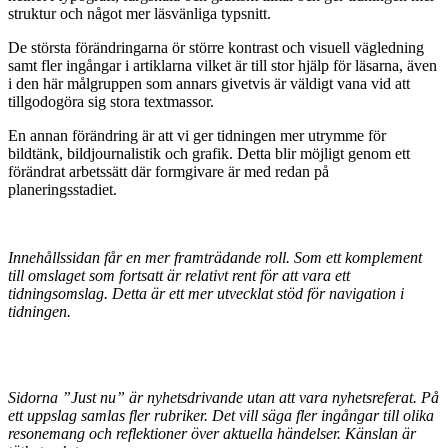
struktur och något mer läsvänliga typsnitt.
De största förändringarna ör större kontrast och visuell vägledning
samt fler ingångar i artiklarna vilket är till stor hjälp för läsarna, även
i den här målgruppen som annars givetvis är väldigt vana vid att
tillgodogöra sig stora textmassor.
En annan förändring är att vi ger tidningen mer utrymme för
bildtänk, bildjournalistik och grafik. Detta blir möjligt genom ett
förändrat arbetssätt där formgivare är med redan på
planeringsstadiet.
Innehållssidan får en mer framträdande roll. Som ett komplement
till omslaget som fortsatt är relativt rent för att vara ett
tidningsomslag. Detta är ett mer utvecklat stöd för navigation i
tidningen.
Sidorna ”Just nu” är nyhetsdrivande utan att vara nyhetsreferat. På
ett uppslag samlas fler rubriker. Det vill säga fler ingångar till olika
resonemang och reflektioner över aktuella händelser. Känslan är