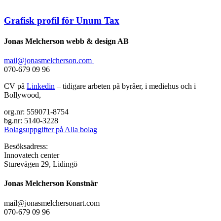
Grafisk profil för Unum Tax
Jonas Melcherson webb & design AB
mail@jonasmelcherson.com
070-679 09 96
CV på
Linkedin
– tidigare arbeten på byråer, i mediehus och i
Bollywood,
org.nr: 559071-8754
bg.nr: 5140-3228
Bolagsuppgifter på Alla bolag
Besöksadress:
Innovatech center
Sturevägen 29, Lidingö
Jonas Melcherson Konstnär
mail@jonasmelchersonart.com
070-679 09 96