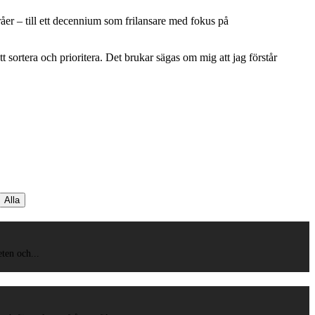
yråer – till ett decennium som frilansare med fokus på
t sortera och prioritera. Det brukar sägas om mig att jag förstår
Alla
ten och...