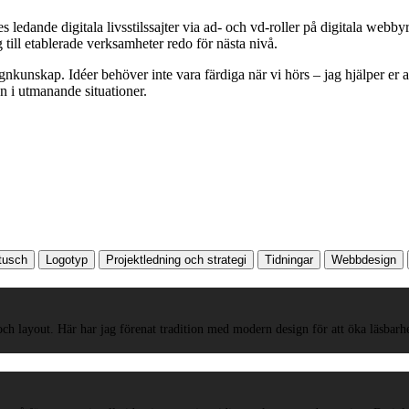
es ledande digitala livsstilssajter via ad- och vd-roller på digitala webb
 till etablerade verksamheter redo för nästa nivå.
nkunskap. Idéer behöver inte vara färdiga när vi hörs – jag hjälper er at
n i utmanande situationer.
etusch
Logotyp
Projektledning och strategi
Tidningar
Webbdesign
layout. Här har jag förenat tradition med modern design för att öka läsbarhe