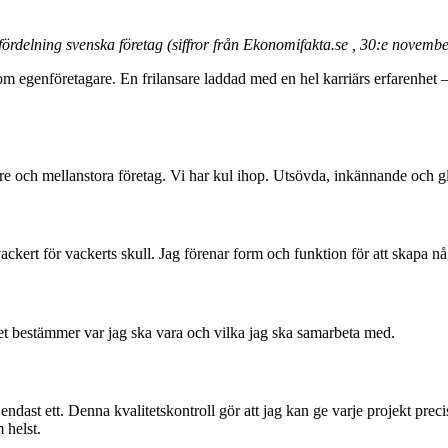
fördelning svenska företag (siffror från Ekonomifakta.se , 30:e novemb
m egenföretagare. En frilansare laddad med en hel karriärs erfarenhet – 
re och mellanstora företag. Vi har kul ihop. Utsövda, inkännande och 
ckert för vackerts skull. Jag förenar form och funktion för att skapa nå
ojektet bestämmer var jag ska vara och vilka jag ska samarbeta med.
 endast ett. Denna kvalitetskontroll gör att jag kan ge varje projekt pr
m helst.