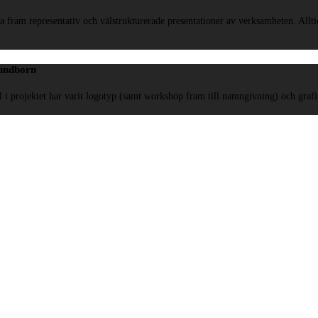
 fram representativ och välstrukturerade presentationer av verksamheten. Alltid 
Sundborn
 i projektet har varit logotyp (samt workshop fram till namngivning) och grafisk