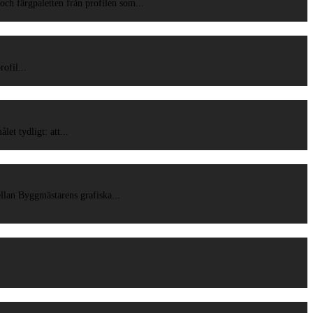
och färgpaletten från profilen som...
ofil...
et tydligt: att...
ellan Byggmästarens grafiska...