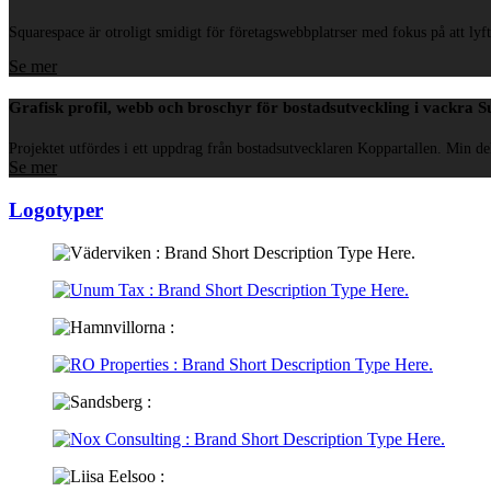
Squarespace är otroligt smidigt för företagswebbplatrser med fokus på att lyfta
Se mer
Grafisk profil, webb och broschyr för bostadsutveckling i vackra 
Projektet utfördes i ett uppdrag från bostadsutvecklaren Koppartallen. Min del
Se mer
Logotyper