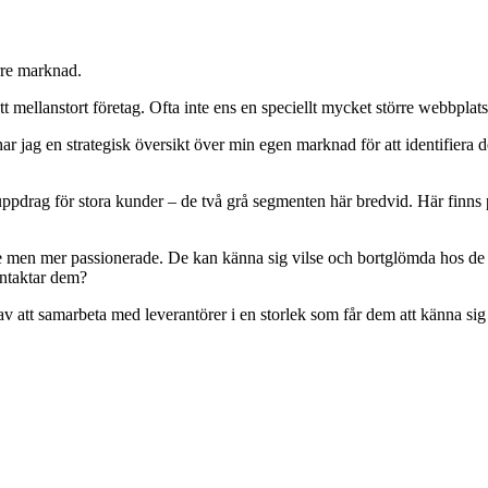
örre marknad.
tt mellanstort företag. Ofta inte ens en speciellt mycket större webbplats
r jag en strategisk översikt över min egen marknad för att identifiera 
a uppdrag för stora kunder – de två grå segmenten här bredvid. Här finns 
e men mer passionerade. De kan känna sig vilse och bortglömda hos de s
ontaktar dem?
v att samarbeta med leverantörer i en storlek som får dem att känna sig 