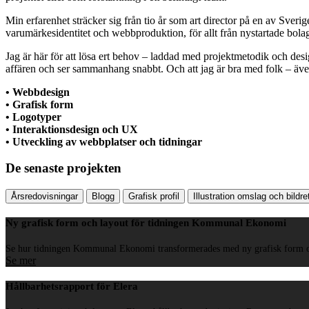
Min erfarenhet sträcker sig från tio år som art director på en av Sverig
varumärkesidentitet och webbproduktion, för allt från nystartade bolag
Jag är här för att lösa ert behov – laddad med projektmetodik och desig
affären och ser sammanhang snabbt. Och att jag är bra med folk – äve
• Webbdesign
• Grafisk form
• Logotyper
• Interaktionsdesign och UX
• Utveckling av webbplatser och tidningar
De senaste projekten
Årsredovisningar
Blogg
Grafisk profil
Illustration omslag och bildr
Ny grafisk form och layout för tidningen Kommunal Ekonomi
Se hur tidningen Kommunal Ekonomi transformerades med ny grafisk form och 
Se mer
Hållbarhetsrapport för Elera