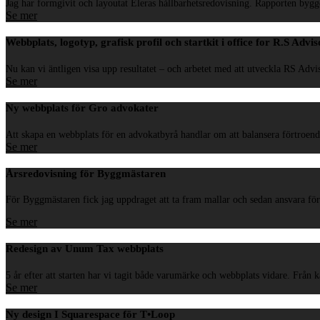
Jag har formgivit och layoutat Eleras hållbarhetsredovisning. Rapporten bygger
Se mer
Webbplats, logotyp, grafisk profil och startkit i office for R.S Advi
Nu kan vi äntligen visa upp resultatet – och arbetet med att utveckla RS Adviso
Se mer
Ny webbplats för Gro advokater
Att skapa en webbplats för en advokatbyrå handlar om att balansera förtroende
Se mer
Årsredovisning för Byggmästaren
För Byggmästaren fick jag uppdraget att ta fram mallar och sedan ansvara för
Se mer
Redesign av Unum Tax webbplats
5 år efter att starten har vi tagit både varumärke och webbplats vidare. Från
Se mer
Ny design I Squarespace för T•Loop