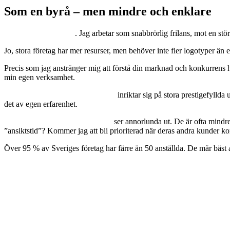
Som en byrå – men mindre och enklare
Min affärsidé är enkel
. Jag arbetar som snabbrörlig frilans, mot en st
Jo, stora företag har mer resurser, men behöver inte fler logotyper än e
Precis som jag anstränger mig att förstå din marknad och konkurrens ha
min egen verksamhet.
De större byråer jag har arbetat för
inriktar sig på stora prestigefylld
det av egen erfarenhet.
Men de
flesta
av Sveriges företag
ser annorlunda ut. De är ofta mindr
”ansiktstid”? Kommer jag att bli prioriterad när deras andra kunder k
Över 95 % av Sveriges företag har färre än 50 anställda. De mår bäst a