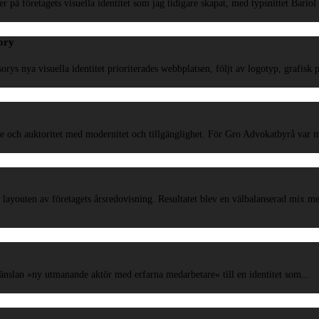
 på företagets visuella identitet som jag tidigare skapat, med typsnittet Bariol 
sory
rys nya visuella identitet prioriterades webbplatsen, följt av logotyp, grafisk pr
 och auktoritet med modernitet och tillgänglighet. För Gro Advokatbyrå var mål
 layouten av företagets årsredovisning. Resultatet blev en välbalanserad mix m
 känslan »ny utmanande aktör med erfarna medarbetare« till en identitet som...