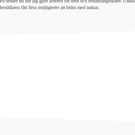
På senare tid har jag gjort arbeten för hem och restauranglokaler. Unika 
beställaren fått flera möjligheter att bidra med tankar.