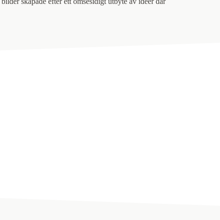
bilder skapade efter ett ömsesidigt utbyte av idéer där