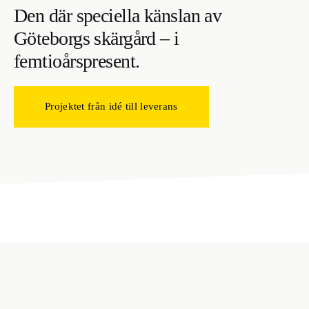
Den där speciella känslan av
Göteborgs skärgård – i
femtioårspresent.
Projektet från idé till leverans
Fondvägg i restaurangen på
konferenshotellet Skogshem &
Wijk