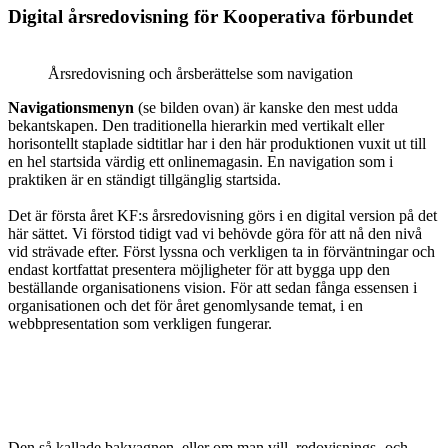
Digital årsredovisning för Kooperativa förbundet
Årsredovisning och årsberättelse som navigation
Navigationsmenyn
(se bilden ovan) är kanske den mest udda
bekantskapen. Den traditionella hierarkin med vertikalt eller
horisontellt staplade sidtitlar har i den här produktionen vuxit ut till
en hel startsida värdig ett onlinemagasin. En navigation som i
praktiken är en ständigt tillgänglig startsida.
Det är första året KF:s årsredovisning görs i en digital version på det
här sättet. Vi förstod tidigt vad vi behövde göra för att nå den nivå
vid strävade efter. Först lyssna och verkligen ta in förväntningar och
endast kortfattat presentera möjligheter för att bygga upp den
beställande organisationens vision. För att sedan fånga essensen i
organisationen och det för året genomlysande temat, i en
webbpresentation som verkligen fungerar.
Den så kallade bakvagnen, eller om man vill, redovisnings- och