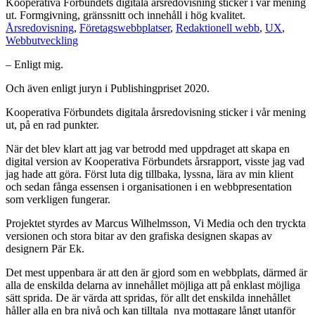
Kooperativa Förbundets digitala årsredovisning sticker i vår mening
ut. Formgivning, gränssnitt och innehåll i hög kvalitet.
Årsredovisning
,
Företagswebbplatser
,
Redaktionell webb
,
UX
,
Webbutveckling
– Enligt mig.
Och även enligt juryn i Publishingpriset 2020.
Kooperativa Förbundets digitala årsredovisning sticker i vår mening
ut, på en rad punkter.
När det blev klart att jag var betrodd med uppdraget att skapa en
digital version av Kooperativa Förbundets årsrapport, visste jag vad
jag hade att göra. Först luta dig tillbaka, lyssna, lära av min klient
och sedan fånga essensen i organisationen i en webbpresentation
som verkligen fungerar.
Projektet styrdes av Marcus Wilhelmsson, Vi Media och den tryckta
versionen och stora bitar av den grafiska designen skapas av
designern Pär Ek.
Det mest uppenbara är att den är gjord som en webbplats, därmed är
alla de enskilda delarna av innehållet möjliga att på enklast möjliga
sätt sprida. De är värda att spridas, för allt det enskilda innehållet
håller alla en bra nivå och kan tilltala nya mottagare långt utanför