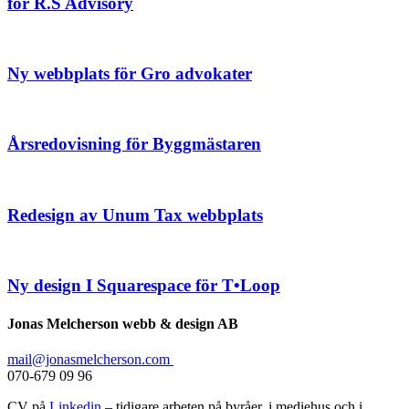
for R.S Advisory
Ny webbplats för Gro advokater
Årsredovisning för Byggmästaren
Redesign av Unum Tax webbplats
Ny design I Squarespace för T•Loop
Jonas Melcherson webb & design AB
mail@jonasmelcherson.com
070-679 09 96
CV på
Linkedin
– tidigare arbeten på byråer, i mediehus och i