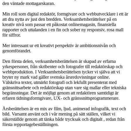
den väntade mottagarskaran.
Min roll som digital redaktör, formgivare och webbutvecklare i ett är
att dra nytta av just den bredden. Verksamhetsberättelser på en
kreativ nivå som passar ett påkostat onlinemagasin, finansiella
rapporter och uttalanden i en fin och sober ny responsiv, rosa mall
för siffror.
Mer intressant ur ett kreativt perspektiv är ambitionsnivån och
genomförandet.
Den första delen, verksamhetsberättelsen är skapad av erfarna
yrkespersoner, från skribenter och fotografer till redaktörskap och
webbproduktion. I Verksamhetsberättelsen tycker vi själva att vi
bryter ny mark vad gäller svenska årsredovisningar online.
Välskriva texter, utmärkt fotografi och lekfullt presenterat med
gränsnittsarbete och redaktörskap utan vare sig mallar eller tekniska
begränsningar. Det är möjligt genom att redaktören samtidigt är
erfaren tidningsformgivare, UX- och gränssnittsprogrammerare.
Årsberättelsen är en mix av film, ljud, animerad infografik, text och
bild. Varsamt använt och i vår mening på sätt ställen, vilket vi
säkerställde genom att tänka både trycksak och digitalt , redan från
första repportagebeställningen.