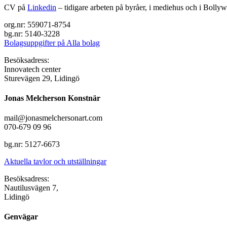
CV på
Linkedin
– tidigare arbeten på byråer, i mediehus och i Bolly
org.nr: 559071-8754
bg.nr: 5140-3228
Bolagsuppgifter på Alla bolag
Besöksadress:
Innovatech center
Sturevägen 29, Lidingö
Jonas Melcherson Konstnär
mail@jonasmelchersonart.com
070-679 09 96
bg.nr: 5127-6673
Aktuella tavlor och utställningar
Besöksadress:
Nautilusvägen 7,
Lidingö
Genvägar