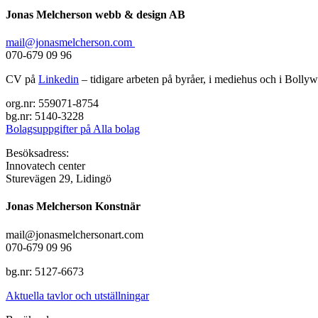
Jonas Melcherson webb & design AB
mail@jonasmelcherson.com
070-679 09 96
CV på
Linkedin
– tidigare arbeten på byråer, i mediehus och i Bolly
org.nr: 559071-8754
bg.nr: 5140-3228
Bolagsuppgifter på Alla bolag
Besöksadress:
Innovatech center
Sturevägen 29, Lidingö
Jonas Melcherson Konstnär
mail@jonasmelchersonart.com
070-679 09 96
bg.nr: 5127-6673
Aktuella tavlor och utställningar