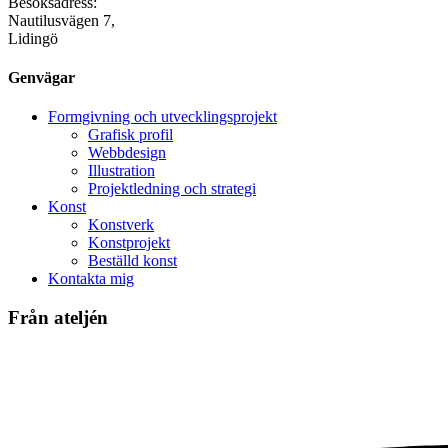
Besöksadress:
Nautilusvägen 7,
Lidingö
Genvägar
Formgivning och utvecklingsprojekt
Grafisk profil
Webbdesign
Illustration
Projektledning och strategi
Konst
Konstverk
Konstprojekt
Beställd konst
Kontakta mig
Från ateljén