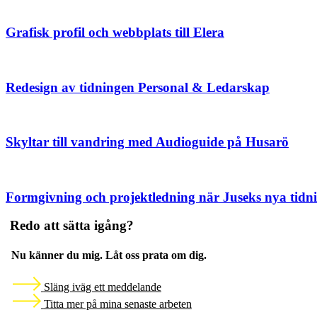
Grafisk profil och webbplats till Elera
Redesign av tidningen Personal & Ledarskap
Skyltar till vandring med Audioguide på Husarö
Formgivning och projektledning när Juseks nya tidn
Redo att sätta igång?
Nu känner du mig. Låt oss prata om dig.
Släng iväg ett meddelande
Titta mer på mina senaste arbeten