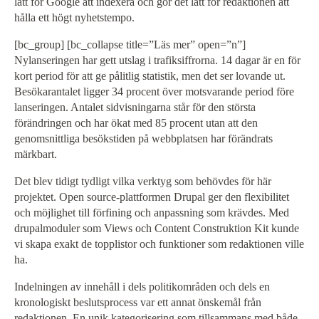
lätt för Google att indexera och gör det lätt för redaktionen att
hålla ett högt nyhetstempo.
[bc_group] [bc_collapse title=”Läs mer” open=”n”]
Nylanseringen har gett utslag i trafiksiffrorna. 14 dagar är en för
kort period för att ge pålitlig statistik, men det ser lovande ut.
Besökarantalet ligger 34 procent över motsvarande period före
lanseringen. Antalet sidvisningarna står för den största
förändringen och har ökat med 85 procent utan att den
genomsnittliga besökstiden på webbplatsen har förändrats
märkbart.
Det blev tidigt tydligt vilka verktyg som behövdes för här
projektet. Open source-plattformen Drupal ger den flexibilitet
och möjlighet till förfining och anpassning som krävdes. Med
drupalmoduler som Views och Content Construktion Kit kunde
vi skapa exakt de topplistor och funktioner som redaktionen ville
ha.
Indelningen av innehåll i dels politikområden och dels en
kronologiskt beslutsprocess var ett annat önskemål från
redaktionen. En unik kategorisering som tillsammans med både