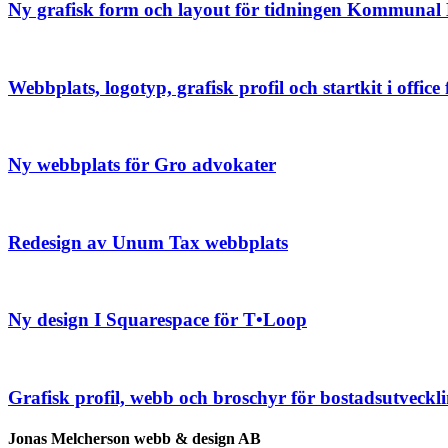
Ny grafisk form och layout för tidningen Kommuna
Webbplats, logotyp, grafisk profil och startkit i offic
Ny webbplats för Gro advokater
Redesign av Unum Tax webbplats
Ny design I Squarespace för T•Loop
Grafisk profil, webb och broschyr för bostadsutveck
Jonas Melcherson webb & design AB