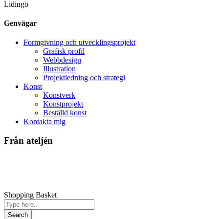
Lidingö
Genvägar
Formgivning och utvecklingsprojekt
Grafisk profil
Webbdesign
Illustration
Projektledning och strategi
Konst
Konstverk
Konstprojekt
Beställd konst
Kontakta mig
Från ateljén
Shopping Basket