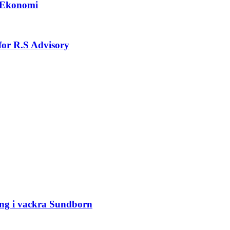
l Ekonomi
e for R.S Advisory
ling i vackra Sundborn