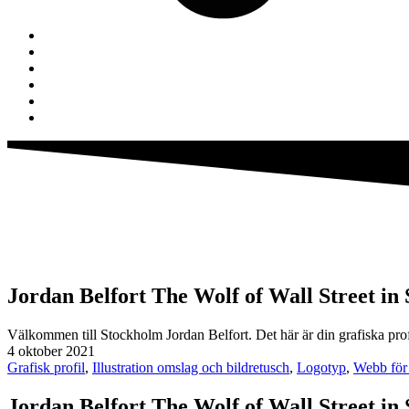
Jordan Belfort The Wolf of Wall Street in 
Välkommen till Stockholm Jordan Belfort. Det här är din grafiska prof
4 oktober 2021
Grafisk profil
,
Illustration omslag och bildretusch
,
Logotyp
,
Webb för 
Jordan Belfort The Wolf of Wall Street in 