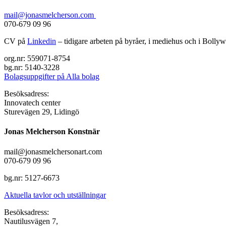
mail@jonasmelcherson.com
070-679 09 96
CV på
Linkedin
– tidigare arbeten på byråer, i mediehus och i Bolly
org.nr: 559071-8754
bg.nr: 5140-3228
Bolagsuppgifter på Alla bolag
Besöksadress:
Innovatech center
Sturevägen 29, Lidingö
Jonas Melcherson Konstnär
mail@jonasmelchersonart.com
070-679 09 96
bg.nr: 5127-6673
Aktuella tavlor och utställningar
Besöksadress:
Nautilusvägen 7,