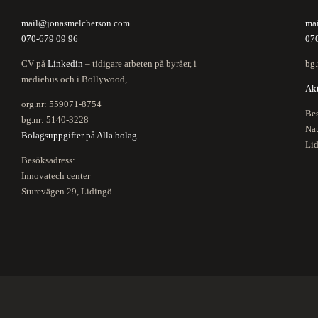
mail@jonasmelcherson.com
ma
070-679 09 96
07
CV på
Linkedin
– tidigare arbeten på byråer, i
bg.
mediehus och i Bollywood,
Akt
org.nr: 559071-8754
Bes
bg.nr: 5140-3228
Nau
Bolagsuppgifter på Alla bolag
Li
Besöksadress:
Innovatech center
Sturevägen 29, Lidingö