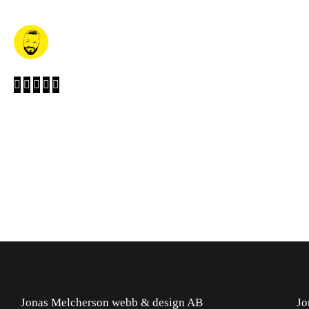
Jonas Melcherson webb & design AB
Jo