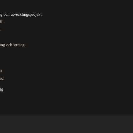
g och utvecklingsprojekt
fil
n
ing och strategi
kt
nst
ig