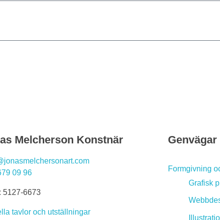
as Melcherson Konstnär
Genvägar
@jonasmelchersonart.com
Formgivning oc
679 09 96
Grafisk pr
: 5127-6673
Webbdes
lla tavlor och utställningar
Illustrati