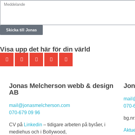
Skicka till Jonas
Visa upp det här för din värld
Jonas Melcherson webb & design
Jon
AB
mail
mail@jonasmelcherson.com
070-
070-679 09 96
bg.nr
CV på
Linkedin
– tidigare arbeten på byråer, i
Aktue
mediehus och i Bollywood,