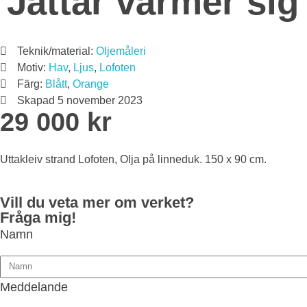
Jättar värmer sig
Teknik/material:
Oljemåleri
Motiv:
Hav
,
Ljus
,
Lofoten
Färg:
Blått
,
Orange
Skapad
5 november 2023
29 000 kr
Uttakleiv strand Lofoten, Olja på linneduk. 150 x 90 cm.
Vill du veta mer om verket?
Fråga mig!
Namn
Meddelande