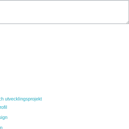
h utvecklingsprojekt
ofil
ign
on